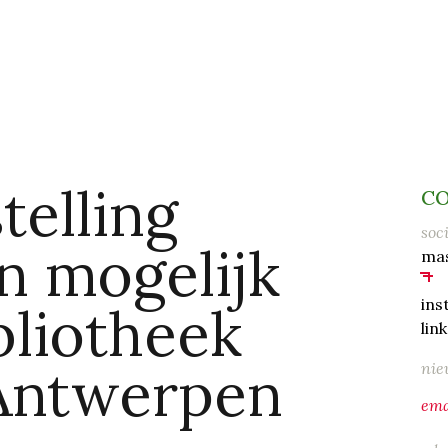
telling
C
soc
n mogelijk
ma
ins
ibliotheek
lin
Antwerpen
nie