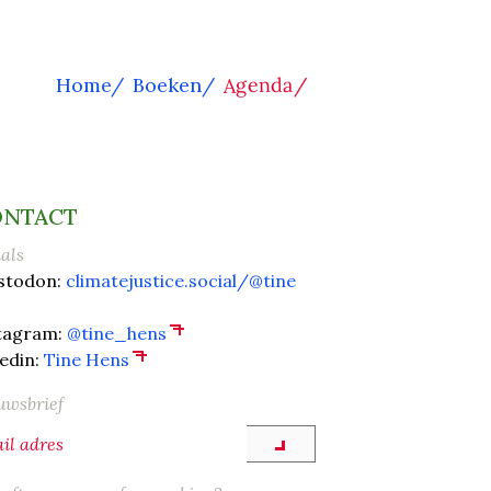
Agenda
Home
/
Boeken
/
/
ONTACT
ials
stodon:
climatejustice.social/@tine
tagram:
@tine_hens
kedin:
Tine Hens
uwsbrief