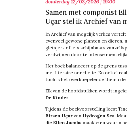
donderdag 12/03/2026 | 19:00
Samen met componist Ell
Uçar stel ik Archief van m
In Archief van mogelijk verlies vertel
evenveel gewone planten en dieren, m
gletsjers of iets schijnbaars vanzelfsp
verdwijnen door te intense menselijke 
Het boek balanceert op de grens tusse
met literaire non-fictie. En ook al raa
toch is het overkoepelende thema de 
Elk van de hoofdstukken wordt ingele
De Kinder
.
Tijdens de boekvoorstelling leest Ti
Birsen Uçar
van
Hydrogen Sea
. Maa
die
Ellen Jacobs
maakte en waarin he